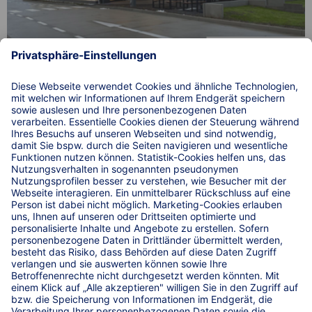
Einfach. Sicher. Parken. auf 10 Lkw-Parkplätzen an der
A9 bei XXLKW Secure Parking Elbebrücke in
Oranienbaum-Wörlitz.
© 2026 WIRKSTATT GmbH
WIRKSTATT GmbH