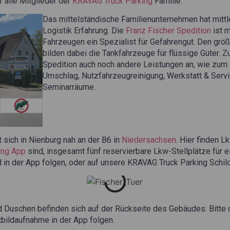
 alle Mitglieder der
KRAVAG Truck Parking
Familie.
Das mittelständische Familienunternehmen hat mittl
Logistik Erfahrung. Die
Franz Fischer Spedition
ist m
Fahrzeugen ein Spezialist für Gefahrengut. Den größ
bilden dabei die Tankfahrzeuge für flüssige Güter. Zu
Spedition auch noch andere Leistungen an, wie zum
Umschlag, Nutzfahrzeugreinigung, Werkstatt & Servi
Seminarräume.
 sich in Nienburg nah an der B6 in
Niedersachsen
. Hier finden 
ing App
sind, insgesamt fünf reservierbare Lkw-Stellplätze für e
d in der App folgen, oder auf unsere KRAVAG Truck Parking Schild
und Duschen befinden sich auf der Rückseite des Gebäudes. Bitt
bildaufnahme in der App folgen.