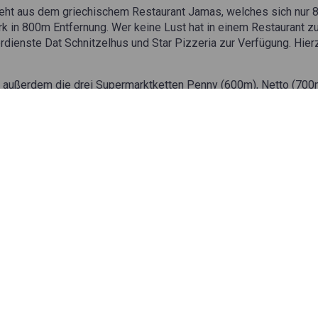
ht aus dem griechischem Restaurant Jamas, welches sich nur 
 in 800m Entfernung. Wer keine Lust hat in einem Restaurant zu
rdienste Dat Schnitzelhus und Star Pizzeria zur Verfügung. Hie
 außerdem die drei Supermarktketten Penny (600m), Netto (700
 erreichen.
schanlage und den Werkstatt Service direkt auf dem Speditions
Parkplatzaustattung
4 Lkw Stellflächen
Sanitäranlagen (WC & Duschen)
Werkstatt Service
Waschanlage
Flutlicht auf dem Gelände
Lkw mit Gefahrengut erlaubt
Videoüberwachung
Stromanschluss für Kühltranspor
Einkaufsmöglichkeiten befinden s