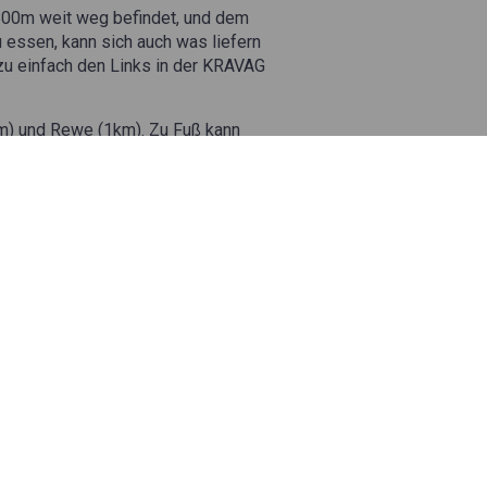
800m weit weg befindet, und dem
 essen, kann sich auch was liefern
rzu einfach den Links in der KRAVAG
m) und Rewe (1km). Zu Fuß kann
gelände in Anspruch zu nehmen.
te
ich in der Nähe