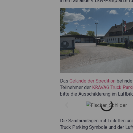
ihrem Gelände 4 Lkw-Parkplätze für
Das
Gelände der Spedition
befindet
Teilnehmer der
KRAVAG Truck Park
bitte die Ausschilderung im Luftbil
Die Sanitäranlagen mit Toiletten 
Truck Parking Symbole und der Luft