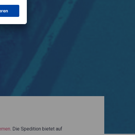
emen
. Die Spedition bietet auf