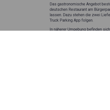
Das gastronomische Angebot beste
deutschen Restaurant am Bürgerpark
lassen. Dazu stehen die zwei Liefe
Truck Parking App folgen.
In näherer Umgebung befinden sich
man die Meerbach Apotheke (1,7km)
Es besteht die Möglichkeit die Wa
Adresse
Franz Fischer Spedition GmbH
Nienburger Bruchweg 11
31582 Nienburg/Weser
Niedersachsen