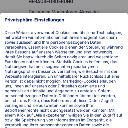
HERAUSFORDERUNG
Die beiden Moderatoren, Alexander
Bloch und Lance David Arnold,
begaben sich auf eine spannende
Parkplatz-Challenge. Ihr Ziel war
es, eine Rundreise von Köln nach
Schwaben zu unternehmen und
dabei einen ruhigen Parkplatz für
die Nacht zu finden. Alexander
Bloch vertraute dabei auf die
Unterstützung der KRAVAG Truck
Parking App, unsere App, die es
Lkw-Fahrerinnen und -Fahrern
ermöglicht, verfügbare Parkplätze
schnell und mühelos zu finden.
Im Gegensatz dazu stand Lance
David Arnold, der sich nach einer
zeitaufwendigen Suche schließlich
mit einem teuren Platz auf einem