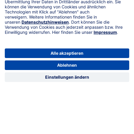
Autohof begnügen musste. Die
Bühne für einen packenden
Wettbewerb war somit bereitet,
und vor einem Publikum von etwa
einer Million Zuschauern entfaltete
sich das Duell.
DER TRIUMPH VON KRAVAG
TRUCK PARKING
Wir sind stolz, dass KRAVAG Truck
Parking in dieser Challenge als
klarer Sieger hervorgegangen ist.
Dieser herausragende Erfolg
unterstreicht die Effektivität und
den Wert unserer App für Lkw-
Fahrerinnen und -Fahrer. Wir sind
zutiefst überzeugt, dass die
KRAVAG Truck Parking App eine
Lösung für das alltägliche Dilemma