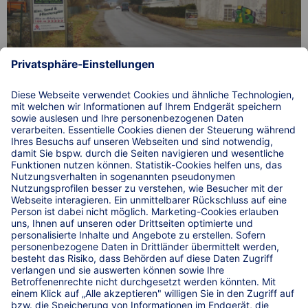
Einfach. Sicher. Parken. an der B88/A4/A9/ A71 in
Rudolstadt in Thüringen.
© 2026 WIRKSTATT GmbH