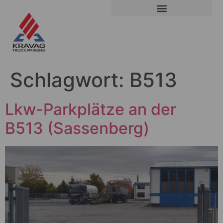
Schlagwort:
B513
Lkw-Parkplätze an der
B513 (Sassenberg)