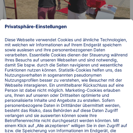
KRAVAG Truck Parking eröffnet gemeinsam mit der
Truckers Life Stiftung 109. Truckers Gym auf dem SVG
Autohof in Merenberg an der B49.
© 2026 WIRKSTATT GmbH