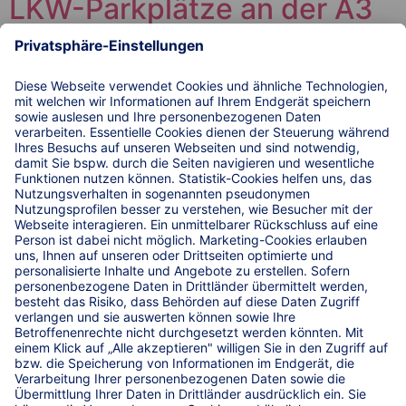
LKW-Parkplätze an der A3
(Bornheim)
Einfach. Sicher. Parken. auf drei LKW-Parkplätzen der
Spedition Wirtz. An der A555 in Bornheim und in Nähe
der A3.
© 2026 WIRKSTATT GmbH
WIRKSTATT GmbH
Raiffeisenplatz 1