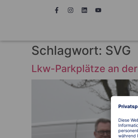
Schlagwort:
SVG
Lkw-Parkplätze an de