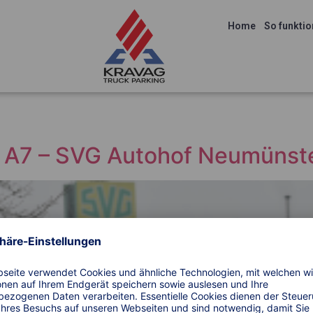
Home
So funktio
r A7 – SVG Autohof Neumünst