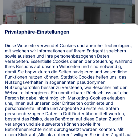
Einfach. Sicher. Parken. auf 5 Lkw-Parkplätzen an der
A14 beim WaschCenter Blumentritt in Löderberg.
© 2026 WIRKSTATT GmbH