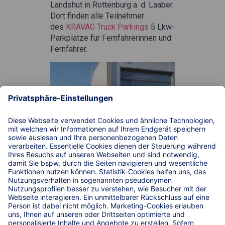
Landshut in Rottenburg a. d. Laaber.
Dort finden alle Teilnehmer
des
KRAVAG Truck Parkings
5 Lkw-
Parkplätze für Fernfahrerinnen und
Fernfahrer.
Das Gelände von
Transporte
Reisinger e.K.
befindet sich in
Rottenburg a. d. Laaber in Bayern.
Hier finden Lkw-Fahrer und Lkw-
Fahrerinnen, die Teilnehmer
der
KRAVAG Truck Parking
App
sind, insgesamt 5