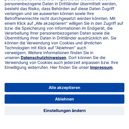
reservierbare Lkw-Stellplätze für
eine erholsame Ruhezeit. Vor Ort
bitte der Ausschilderung im
Luftbild in der App folgen oder auf
unsere KRAVAG Truck Parking
Schilder achten.
Parkplätze
Die Parkplätze befinden sich
rechts vom Gebäude. Bitte
beachten Sie die KRAVAG Truck
Parking Beschilderung.
Sanitäranlagen
Toilette und Dusche befinden sich
auf der Rückseite des Gebäudes,